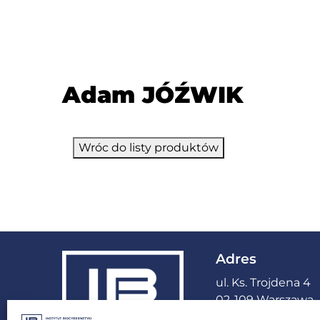
Adam JÓŹWIK
Wróc do listy produktów
Adres
ul. Ks. Trojdena 4
02-109 Warszawa