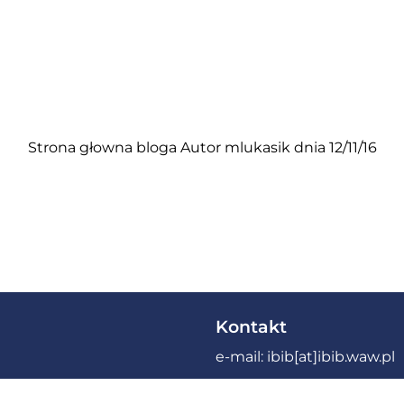
Strona głowna bloga
Autor
mlukasik
dnia 12/11/16
Kontakt
e-mail:
ibib[at]ibib.waw.pl
Tel.: (+48) 22 592 59 00 / (