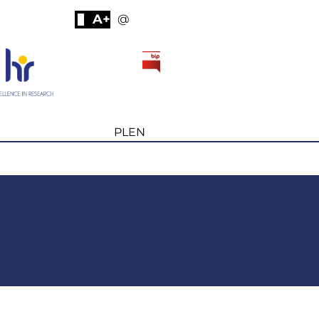
A+
@
PL
EN