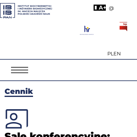
A+
@
PL
EN
Cennik
Sale konferencyjne: