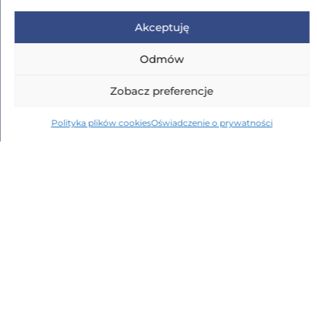
e-mail:
konferencje[at]ibib.waw.pl
Akceptuję
Odmów
Adres
Zobacz preferencje
ul. Ks. Trojdena 4
Polityka plików cookies
Oświadczenie o prywatności
02-109 Warszawa
Kontakt
Dla mediów
Polityka prywatności
Deklaracja dostępności
Znajdź na stronie
Copyright © 2026 Instytut Biocybernetyki i Inżynierii
Biomedycznej im. Macieja Nałęcza PAN