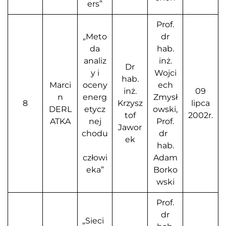
ers”
Prof.
„Meto
dr
da
hab.
analiz
inż.
Dr
y i
Wojci
hab.
Marci
oceny
ech
inż.
09
n
energ
Zmysł
8
Krzysz
lipca
DERL
etycz
owski,
tof
2002r.
ATKA
nej
Prof.
Jawor
chodu
dr
ek
hab.
człowi
Adam
eka”
Borko
wski
Prof.
dr
„Sieci