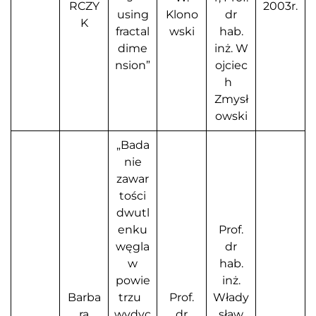
RCZY
2003r.
using
Klono
dr
K
fractal
wski
hab.
dime
inż. W
nsion”
ojciec
h
Zmysł
owski
„Bada
nie
zawar
tości
dwutl
enku
Prof.
węgla
dr
w
hab.
powie
inż.
Barba
trzu
Prof.
Włady
ra
wydyc
dr
sław