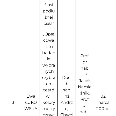
ż osi
podłu
żnej
ciała”
„Opra
cowa
nie i
badan
Prof.
ie
dr
wybra
hab.
nych
inż.
szybki
Doc.
Jacek
ch
dr
Namie
testó
hab.
śnik,
Ewa
w
inż.
02
Prof.
3
ŁUKO
kolory
Andrz
marca
dr
WSKA
metry
ej
2004r.
hab.
cznyc
Chwoj