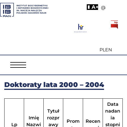
A+
@
PL
EN
Doktoraty lata 2000 – 2004
Data
Tytuł
nadan
Imię
rozpr
ia
Prom
Recen
Lp
Nazwi
awy
stopni