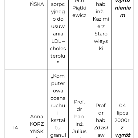
ech
wyróż
ŃSKA
sorpc
hab.
Piątki
nienie
yjneg
inż.
ewicz
m
o do
Kazimi
usuw
erz
ania
Staro
LDL –
wieys
choles
ki
terolu
”
„Kom
puter
owa
ocena
Prof.
ruchu
Prof.
04
dr
i
dr
lipca
Anna
hab.
kształ
hab.
2000r.
KORZ
inż.
14
tu
Zdzisł
z
YŃSK
Julius
granul
aw
wyróż