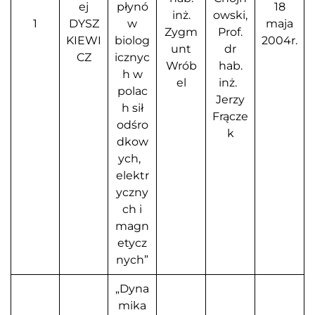
ej
płynó
18
inż.
owski,
1
DYSZ
w
maja
Zygm
Prof.
KIEWI
biolog
2004r.
unt
dr
CZ
icznyc
Wrób
hab.
h w
el
inż.
polac
Jerzy
h sił
Frącze
odśro
k
dkow
ych,
elektr
yczny
ch i
magn
etycz
nych”
„Dyna
mika