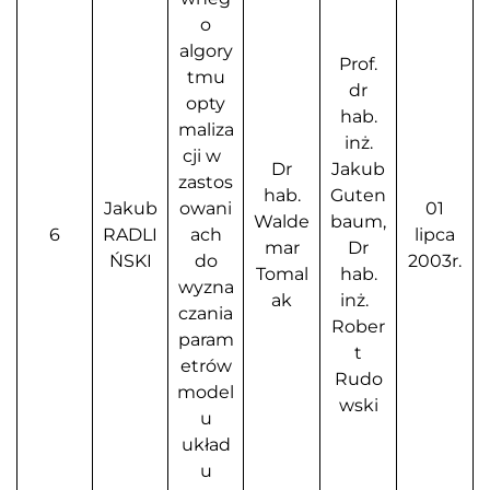
o
algory
Prof.
tmu
dr
opty
hab.
maliza
inż.
cji w
Dr
Jakub
zastos
hab.
Guten
Jakub
owani
01
Walde
baum,
6
RADLI
ach
lipca
mar
Dr
ŃSKI
do
2003r.
Tomal
hab.
wyzna
ak
inż.
czania
Rober
param
t
etrów
Rudo
model
wski
u
układ
u