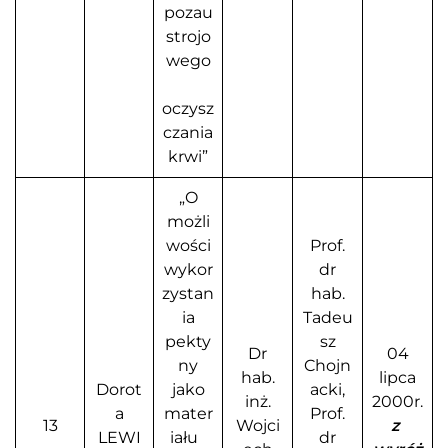
pozau
strojo
wego
oczysz
czania
krwi”
„O
możli
wości
Prof.
wykor
dr
zystan
hab.
ia
Tadeu
pekty
sz
Dr
04
ny
Chojn
hab.
lipca
Dorot
jako
acki,
inż.
2000r.
a
mater
Prof.
13
Wojci
z
LEWI
iału
dr