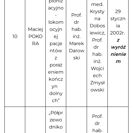
pioniz
med.
acyjno
Krysty
29
-
Prof.
na
styczn
lokom
dr
Dobos
ia
Maciej
ocyjn
hab.
iewicz,
2002r.
10
POKO
ej
inż.
Prof.
z
RA
pacje
Marek
dr
wyróż
ntów
Darow
hab.
nienie
z
ski
inż.
m
poraż
Wojci
eniem
ech
kończ
Zmysł
yn
owski
dolny
ch”
„Półpr
Prof.
zewo
dr
dniko
hab.