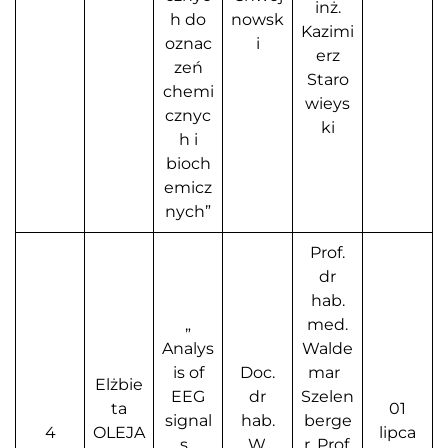
inż.
h do
nowsk
Kazimi
oznac
i
erz
zeń
Staro
chemi
wieys
cznyc
ki
h i
bioch
emicz
nych”
Prof.
dr
hab.
„
med.
Analys
Walde
is of
Doc.
mar
Elżbie
EEG
dr
Szelen
ta
01
signal
hab.
berge
4
OLEJA
lipca
s
W.
r, Prof.