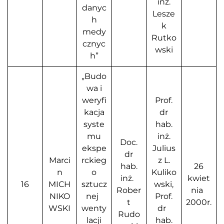
inż.
danyc
Lesze
h
k
medy
Rutko
cznyc
wski
h”
„Budo
wa i
weryfi
Prof.
kacja
dr
syste
hab.
mu
inż.
Doc.
ekspe
Julius
dr
Marci
rckieg
z L.
hab.
26
n
o
Kuliko
inż.
kwiet
16
MICH
sztucz
wski,
Rober
nia
NIKO
nej
Prof.
t
2000r.
WSKI
wenty
dr
Rudo
lacji
hab.