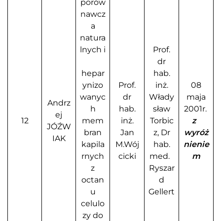
porów
nawcz
a
natura
lnych i
Prof.
dr
hepar
hab.
ynizo
Prof.
inż.
08
wanyc
dr
Włady
maja
Andrz
h
hab.
sław
2001r.
ej
12
mem
inż.
Torbic
z
JÓŹW
bran
Jan
z, Dr
wyróż
IAK
kapila
M.Wój
hab.
nienie
rnych
cicki
med.
m
z
Ryszar
octan
d
u
Gellert
celulo
zy do