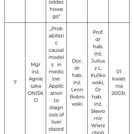
oddec
howe
go”
„Prob
Prof.
abilisti
dr
c
hab.
causal
inż.
model
Doc.
Julius
Mgr
s in
dr
z L.
inż.
medic
01
hab.
Kuliko
Agnie
ine:
kwiet
7
inż.
wski,
szka
Applic
nia
Leon
Dr
ONIŚK
ation
2003r.
Bobro
hab.
O
to
wski
inż.
diagn
Sławo
osis of
mir
liver
Wierz
disord
choń