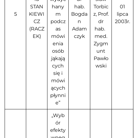
STAN
hany
hab.
Torbic
01
5
KIEWI
m
Bogda
z, Prof.
lipca
CZ
podcz
n
dr
2003r.
(RACZ
as
Adam
hab.
EK)
mówi
czyk
med.
enia
Zygm
osób
unt
jąkają
Pawło
cych
wski
się i
mówi
ących
płynni
e”
„Wyb
ór
efekty
wneg