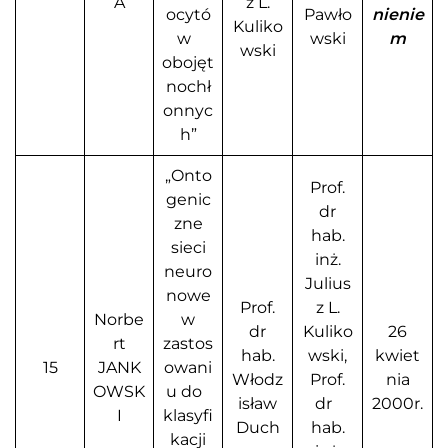
A
z L.
ocytó
Pawło
nienie
Kuliko
w
wski
m
wski
obojęt
nochł
onnyc
h”
„Onto
Prof.
genic
dr
zne
hab.
sieci
inż.
neuro
Julius
nowe
Prof.
z L.
Norbe
w
dr
Kuliko
26
rt
zastos
hab.
wski,
kwiet
15
JANK
owani
Włodz
Prof.
nia
OWSK
u do
isław
dr
2000r.
I
klasyfi
Duch
hab.
kacji