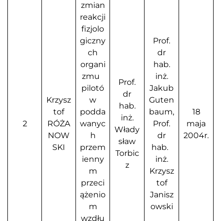
zmian
reakcji
fizjolo
giczny
Prof.
ch
dr
organi
hab.
zmu
inż.
Prof.
pilotó
Jakub
dr
Krzysz
w
Guten
hab.
tof
podda
baum,
18
inż.
2
RÓŻA
wanyc
Prof.
maja
Włady
NOW
h
dr
2004r.
sław
SKI
przem
hab.
Torbic
ienny
inż.
z
m
Krzysz
przeci
tof
ążenio
Janisz
m
owski
wzdłu