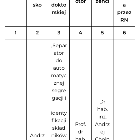
otor
zenci
sko
dokto
a
rskiej
przez
RN
1
2
3
4
5
6
„Separ
ator
do
auto
matyc
znej
segre
gacji i
Dr
hab.
identy
inż.
fikacji
Prof.
Andrz
skład
dr
ej
Andrz
ników
hab.
Chojn