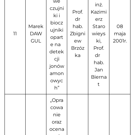
we
inż.
czujni
Prof.
Kazimi
ki i
dr
erz
biocz
Marek
hab.
Staro
08
ujniki
11
DAW
Zbigni
wieys
maja
opart
GUL
ew
ki,
2001r.
e na
Brzóz
Prof.
detek
ka
dr
cji
hab.
jonów
Jan
amon
Bierna
owyc
t
h”
„Opra
cowa
nie
oraz
ocena