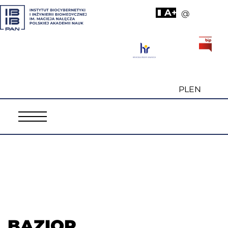
A+
@
PL
EN
BAZIOR