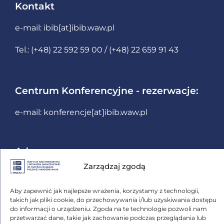
Kontakt
e-mail:
ibib[at]ibib.waw.pl
Tel.: (+48) 22 592 59 00 / (+48) 22 659 91 43
Centrum Konferencyjne - rezerwacje:
e-mail:
konferencje[at]ibib.waw.pl
Adres
Zarządzaj zgodą
ul. Ks. Trojdena 4
02-109 Warszawa
Aby zapewnić jak najlepsze wrażenia, korzystamy z technologii,
takich jak pliki cookie, do przechowywania i/lub uzyskiwania dostępu
do informacji o urządzeniu. Zgoda na te technologie pozwoli nam
Kontakt
przetwarzać dane, takie jak zachowanie podczas przeglądania lub